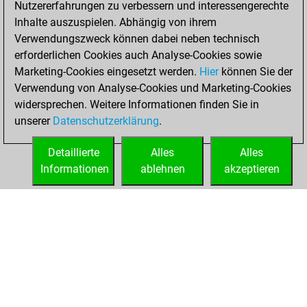
Nutzererfahrungen zu verbessern und interessengerechte
Fritz
You
Inhalte auszuspielen. Abhängig von ihrem
achieved a new Elo
Verwendungszweck können dabei neben technisch
of 1595
erforderlichen Cookies auch Analyse-Cookies sowie
Marketing-Cookies eingesetzt werden.
Hier
können Sie der
Mittwoch,
Verwendung von Analyse-Cookies und Marketing-Cookies
Dezember 2, 2020
widersprechen. Weitere Informationen finden Sie in
unserer
Datenschutzerklärung
.
You created
your Fritz account
Detaillierte
Alles
Alles
Fritz
Informationen
ablehnen
akzeptieren