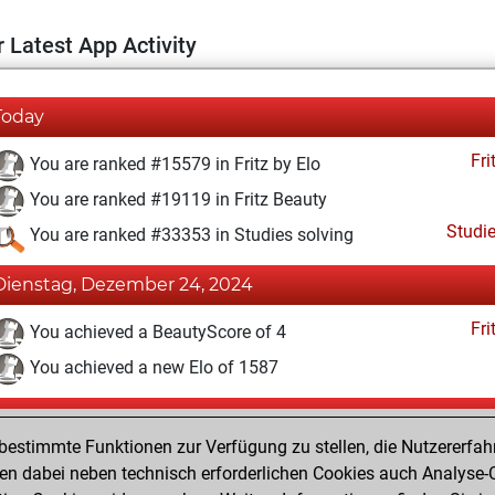
 Latest App Activity
Today
Fri
You are ranked #15579 in Fritz by Elo
You are ranked #19119 in Fritz Beauty
Studi
You are ranked #33353 in Studies solving
Dienstag, Dezember 24, 2024
Fri
You achieved a BeautyScore of 4
You achieved a new Elo of 1587
Montag, Dezember 23, 2024
estimmte Funktionen zur Verfügung zu stellen, die Nutzererfah
Fri
You created your Fritz account
 dabei neben technisch erforderlichen Cookies auch Analyse-C