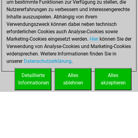
um bestimmte Funktionen zur Verfügung zu stellen, die
Nutzererfahrungen zu verbessern und interessengerechte
You won
Inhalte auszuspielen. Abhängig von ihrem
against Fritz
Fritz
Verwendungszweck können dabei neben technisch
You achieved a
erforderlichen Cookies auch Analyse-Cookies sowie
Marketing-Cookies eingesetzt werden.
BeautyScore of 60
Hier
können Sie der
Verwendung von Analyse-Cookies und Marketing-Cookies
You achieved a
widersprechen. Weitere Informationen finden Sie in
new Elo of 1651
unserer
Datenschutzerklärung
.
You created
your Fritz account
Detaillierte
Alles
Alles
Informationen
ablehnen
akzeptieren