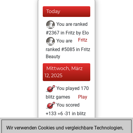
Today
You are ranked
#2367 in Fritz by Elo
Fritz
You are
ranked #5085 in Fritz
Beauty
Mittwoch, März
12, 2025
You played 170
blitz games
Play
You scored
+133 =6 -31 in blitz
Freitag, Juli 12,
Wir verwenden Cookies und vergleichbare Technologien,
2024