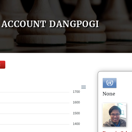
ACCOUNT DANGPOGI
E
1700
None
1600
1500
1400