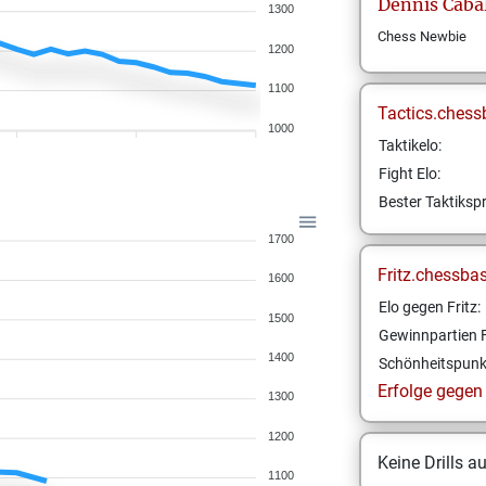
Dennis
Caba
1300
Chess Newbie
1200
1100
Tactics.chess
1000
Taktikelo:
Fight Elo:
Bester Taktikspr
1700
Fritz.chessba
1600
Elo gegen Fritz:
1500
Gewinnpartien F
1400
Schönheitspunk
Erfolge gegen F
1300
1200
Keine Drills a
1100