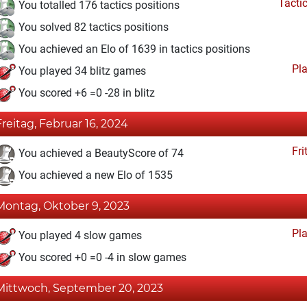
Tacti
You totalled 176 tactics positions
You solved 82 tactics positions
You achieved an Elo of 1639 in tactics positions
Pl
You played 34 blitz games
You scored +6 =0 -28 in blitz
Freitag, Februar 16, 2024
Fri
You achieved a BeautyScore of 74
You achieved a new Elo of 1535
Montag, Oktober 9, 2023
Pl
You played 4 slow games
You scored +0 =0 -4 in slow games
Mittwoch, September 20, 2023