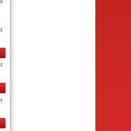
cs
ay
tz
ay