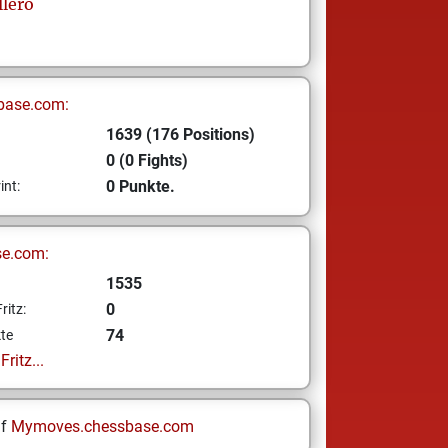
llero
base.com:
1639 (176 Positions)
0 (0 Fights)
0 Punkte.
int:
se.com:
1535
0
ritz:
74
te
ritz...
uf
Mymoves.chessbase.com