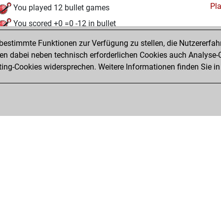
Pl
You played 12 bullet games
You scored +0 =0 -12 in bullet
estimmte Funktionen zur Verfügung zu stellen, die Nutzererfah
Montag, September 18, 2023
 dabei neben technisch erforderlichen Cookies auch Analyse-C
Fri
ng-Cookies widersprechen. Weitere Informationen finden Sie in
You created your Fritz account
Privacy Policy
Veranstaltungskalender
Emb