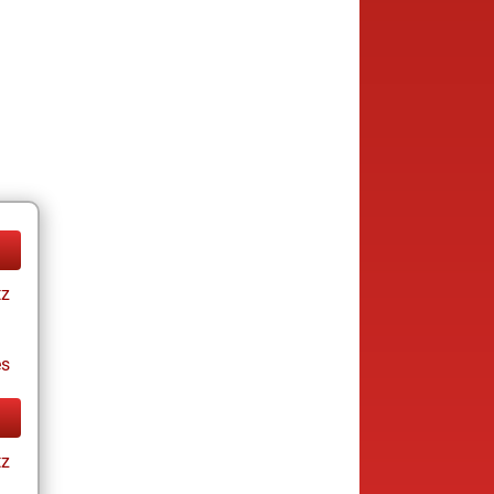
tz
es
tz