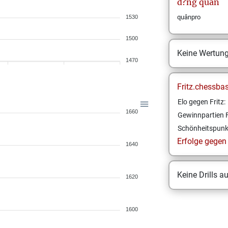
d?ng
quân
quânpro
1530
1500
Keine Wertun
1470
Fritz.chessba
Elo gegen Fritz:
1660
Gewinnpartien F
Schönheitspunk
Erfolge gegen F
1640
Keine Drills a
1620
1600