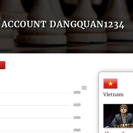
ACCOUNT DANGQUAN1234
E
1650
Vietnam
1620
1590
1560