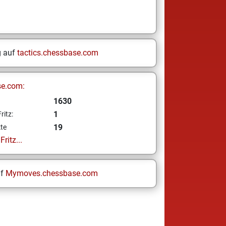
g auf
tactics.chessbase.com
se.com:
1630
1
ritz:
19
te
ritz...
uf
Mymoves.chessbase.com