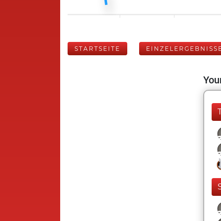
STARTSEITE
EINZELERGEBNISS
Your