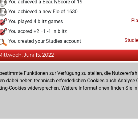
You achieved a BeautyScore of 19
You achieved a new Elo of 1630
Pl
You played 4 blitz games
You scored +2 =1 -1 in blitz
Studi
You created your Studies account
Mittwoch, Juni 15, 2022
Fri
You created your Fritz account
estimmte Funktionen zur Verfügung zu stellen, die Nutzererfah
Pl
You played 2 bullet games
 dabei neben technisch erforderlichen Cookies auch Analyse-C
ng-Cookies widersprechen. Weitere Informationen finden Sie in
You scored +1 =0 -1 in bullet