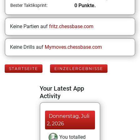
0 Punkte.
Bester Taktiksprint:
Keine Partien auf
fritz.chessbase.com
Keine Drills auf
Mymoves.chessbase.com
STARTSEITE
EINZELERGEBNISSE
Your Latest App
Activity
Donnerstag, Juli
2, 2026
You totalled