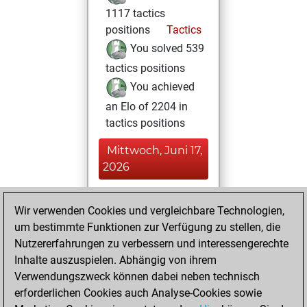
1117 tactics
positions
Tactics
You solved 539
tactics positions
You achieved
an Elo of 2204 in
tactics positions
Mittwoch, Juni 17,
2026
You played 178
Wir verwenden Cookies und vergleichbare Technologien,
bullet games
Play
um bestimmte Funktionen zur Verfügung zu stellen, die
You scored +41
Nutzererfahrungen zu verbessern und interessengerechte
=1 -136 in bullet
Inhalte auszuspielen. Abhängig von ihrem
Verwendungszweck können dabei neben technisch
Dienstag, Juni 16,
erforderlichen Cookies auch Analyse-Cookies sowie
2026