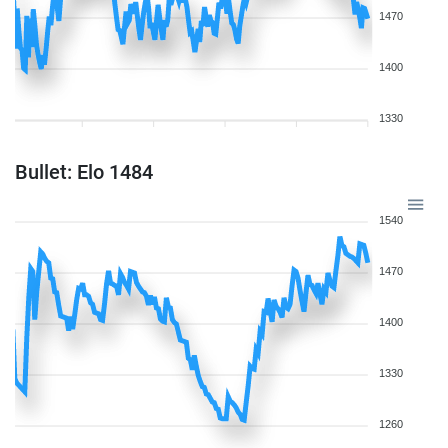
1470
1400
1330
Bullet: Elo 1484
1540
1470
1400
1330
1260