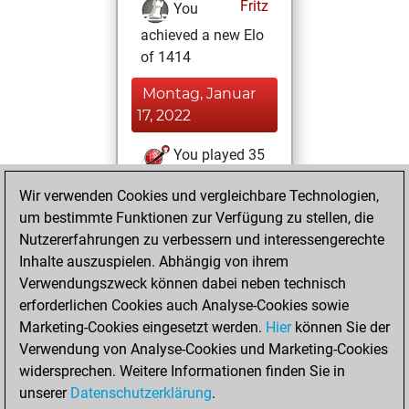
Fritz
You
achieved a new Elo
of 1414
Montag, Januar
17, 2022
You played 35
blitz games
Play
Wir verwenden Cookies und vergleichbare Technologien,
You scored +2
um bestimmte Funktionen zur Verfügung zu stellen, die
=1 -32 in blitz
Nutzererfahrungen zu verbessern und interessengerechte
Inhalte auszuspielen. Abhängig von ihrem
Dienstag, Januar
Verwendungszweck können dabei neben technisch
11, 2022
erforderlichen Cookies auch Analyse-Cookies sowie
Marketing-Cookies eingesetzt werden.
Hier
können Sie der
You created
Verwendung von Analyse-Cookies und Marketing-Cookies
your Fritz account
widersprechen. Weitere Informationen finden Sie in
Fritz
You
unserer
Datenschutzerklärung
.
created your Studies