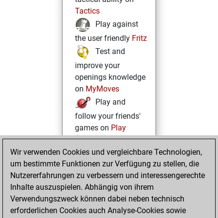
Tactics
Play against
the user friendly
Fritz
Test and
improve your
openings knowledge
on
MyMoves
Play and
follow your friends'
games on
Play
Solve some
Wir verwenden Cookies und vergleichbare Technologien,
beautiful and
um bestimmte Funktionen zur Verfügung zu stellen, die
challenging Studies
Nutzererfahrungen zu verbessern und interessengerechte
on
Studies
Inhalte auszuspielen. Abhängig von ihrem
Verwendungszweck können dabei neben technisch
erforderlichen Cookies auch Analyse-Cookies sowie