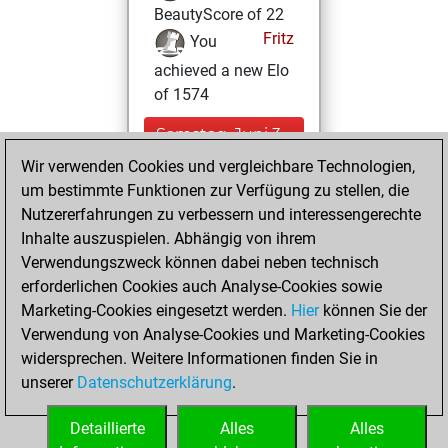
BeautyScore of 22
Fritz
You
achieved a new Elo
of 1574
Samstag, Juni 3,
2023
Wir verwenden Cookies und vergleichbare Technologien,
um bestimmte Funktionen zur Verfügung zu stellen, die
You created
Nutzererfahrungen zu verbessern und interessengerechte
your Fritz account
Inhalte auszuspielen. Abhängig von ihrem
Fritz
Verwendungszweck können dabei neben technisch
Samstag,
erforderlichen Cookies auch Analyse-Cookies sowie
Juli 3, 2021
Marketing-Cookies eingesetzt werden.
Hier
können Sie der
Verwendung von Analyse-Cookies und Marketing-Cookies
You played 1
widersprechen. Weitere Informationen finden Sie in
slow games
Play
unserer
Datenschutzerklärung
.
You scored +0
=0 -1 in slow games
Detaillierte
Alles
Alles