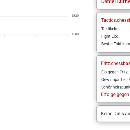
Daniel
Luthe
1530
Tactics.chess
Taktikelo:
1500
Fight Elo:
Bester Taktikspr
Fritz.chessba
Elo gegen Fritz:
Gewinnpartien F
Schönheitspunk
Erfolge gegen F
Keine Drills a