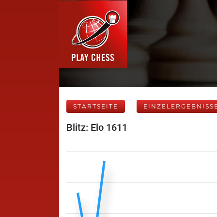
STARTSEITE
EINZELERGEBNISS
Blitz: Elo 1611