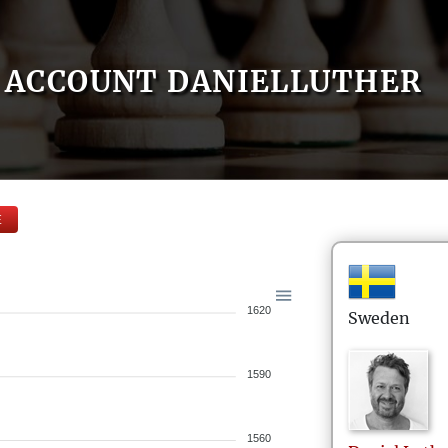
ACCOUNT DANIELLUTHER
E
1620
Sweden
1590
1560