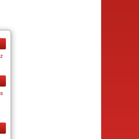
tz
cs