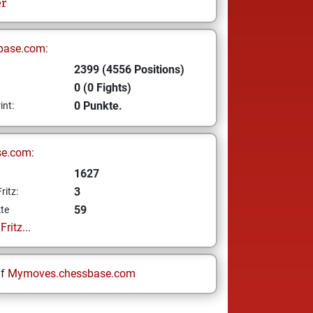
r
base.com:
2399 (4556 Positions)
0 (0 Fights)
0 Punkte.
int:
se.com:
1627
3
ritz:
59
te
ritz...
uf
Mymoves.chessbase.com