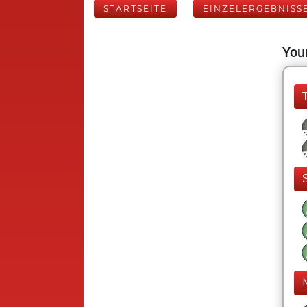
STARTSEITE
EINZELERGEBNISS
Your