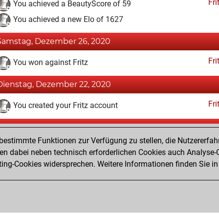
Fri
You achieved a BeautyScore of 59
You achieved a new Elo of 1627
Samstag, Dezember 26, 2020
Fri
You won against Fritz
Dienstag, Dezember 22, 2020
Fri
You created your Fritz account
Sonntag, Dezember 2, 2018
estimmte Funktionen zur Verfügung zu stellen, die Nutzererfah
Pl
You played 2 blitz games
 dabei neben technisch erforderlichen Cookies auch Analyse-C
ng-Cookies widersprechen. Weitere Informationen finden Sie in
You scored +1 =0 -1 in blitz