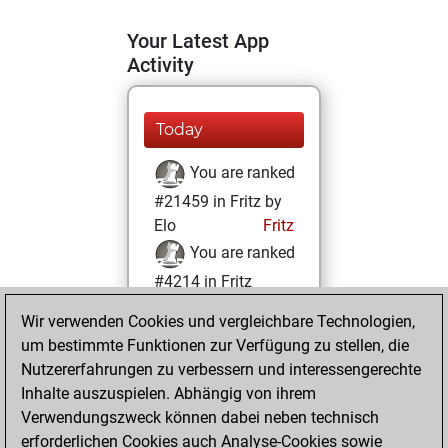
Your Latest App
Activity
Today
You are ranked
#21459 in Fritz by
Elo
Fritz
You are ranked
#4214 in Fritz
Beauty
Wir verwenden Cookies und vergleichbare Technologien,
um bestimmte Funktionen zur Verfügung zu stellen, die
Sonntag, Februar
Nutzererfahrungen zu verbessern und interessengerechte
14, 2021
Inhalte auszuspielen. Abhängig von ihrem
You achieved a
Verwendungszweck können dabei neben technisch
erforderlichen Cookies auch Analyse-Cookies sowie
BeautyScore of 78