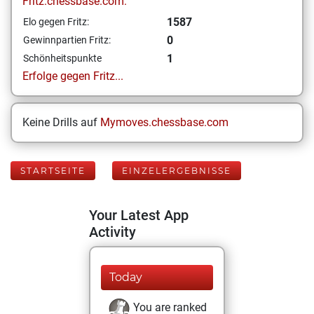
Fritz.chessbase.com:
1587
Elo gegen Fritz:
0
Gewinnpartien Fritz:
1
Schönheitspunkte
Erfolge gegen Fritz...
Keine Drills auf
Mymoves.chessbase.com
STARTSEITE
EINZELERGEBNISSE
Your Latest App
Activity
Today
You are ranked