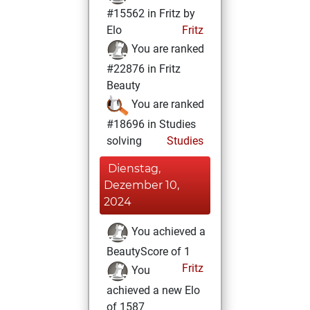
#15562 in Fritz by
Elo
Fritz
You are ranked
#22876 in Fritz
Beauty
You are ranked
#18696 in Studies
solving
Studies
Dienstag,
Dezember 10,
2024
You achieved a
BeautyScore of 1
Fritz
You
achieved a new Elo
of 1587