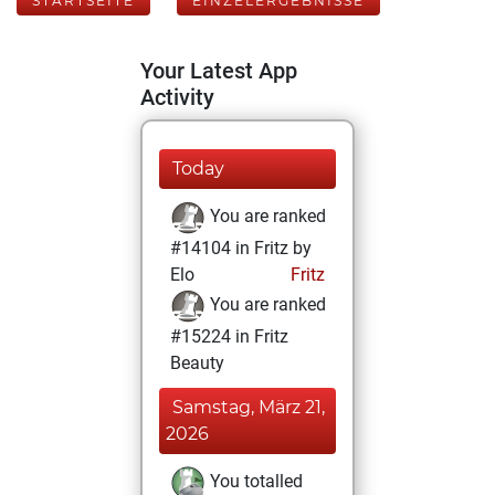
STARTSEITE
EINZELERGEBNISSE
Your Latest App
Activity
Today
You are ranked
#14104 in Fritz by
Elo
Fritz
You are ranked
#15224 in Fritz
Beauty
Samstag, März 21,
2026
You totalled