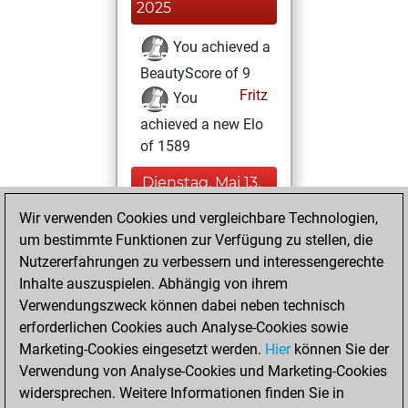
2025
You achieved a
BeautyScore of 9
Fritz
You
achieved a new Elo
of 1589
Dienstag, Mai 13,
2025
Wir verwenden Cookies und vergleichbare Technologien,
um bestimmte Funktionen zur Verfügung zu stellen, die
You played 2
Nutzererfahrungen zu verbessern und interessengerechte
blitz games
Play
Inhalte auszuspielen. Abhängig von ihrem
You scored +0
Verwendungszweck können dabei neben technisch
=0 -2 in blitz
erforderlichen Cookies auch Analyse-Cookies sowie
Marketing-Cookies eingesetzt werden.
Hier
können Sie der
Freitag, Februar
Verwendung von Analyse-Cookies und Marketing-Cookies
11, 2022
widersprechen. Weitere Informationen finden Sie in