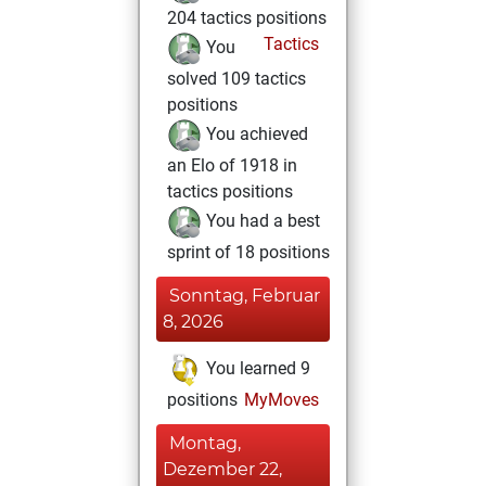
204 tactics positions
Tactics
You
solved 109 tactics
positions
You achieved
an Elo of 1918 in
tactics positions
You had a best
sprint of 18 positions
Sonntag, Februar
8, 2026
You learned 9
positions
MyMoves
Montag,
Dezember 22,