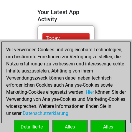
Your Latest App
Activity
Today
Wir verwenden Cookies und vergleichbare Technologien,
You are ranked
um bestimmte Funktionen zur Verfügung zu stellen, die
#9638 in Fritz by Elo
Nutzererfahrungen zu verbessern und interessengerechte
Fritz
You are
Inhalte auszuspielen. Abhängig von ihrem
ranked #21328 in
Verwendungszweck können dabei neben technisch
Fritz Beauty
erforderlichen Cookies auch Analyse-Cookies sowie
Marketing-Cookies eingesetzt werden.
Hier
können Sie der
Mittwoch, April
Verwendung von Analyse-Cookies und Marketing-Cookies
24, 2024
widersprechen. Weitere Informationen finden Sie in
unserer
Datenschutzerklärung
.
You created
your Fritz account
Detaillierte
Alles
Alles
Fritz