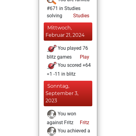
#671 in Studies
solving
Studies
Mittwoch,
Februar 21, 2024
You played 76
blitz games
Play
You scored +64
=1 -11 in blitz
Sonntag,
September 3,
2023
You won
against Fritz
Fritz
You achieved a