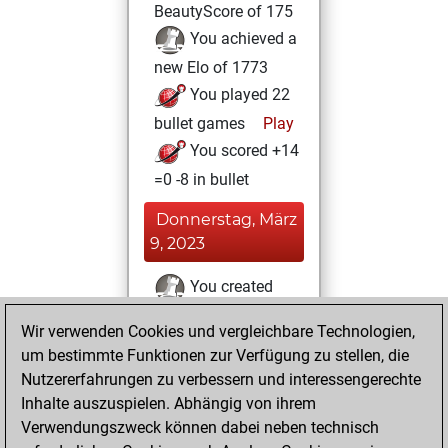
BeautyScore of 175
You achieved a
new Elo of 1773
You played 22
bullet games
Play
You scored +14
=0 -8 in bullet
Donnerstag, März
9, 2023
You created
your Fritz account
Wir verwenden Cookies und vergleichbare Technologien,
Fritz
um bestimmte Funktionen zur Verfügung zu stellen, die
Freitag,
Nutzererfahrungen zu verbessern und interessengerechte
Januar 27, 2023
Inhalte auszuspielen. Abhängig von ihrem
You solved 8
Verwendungszweck können dabei neben technisch