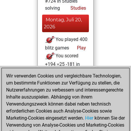
#724 in Studies
solving
Studies
Montag, Juli 20,
2026
You played 400
blitz games
Play
You scored
+194 =25 -181 in
blitz
Wir verwenden Cookies und vergleichbare Technologien,
um bestimmte Funktionen zur Verfügung zu stellen, die
Mittwoch, Juni 19,
Nutzererfahrungen zu verbessern und interessengerechte
2024
Inhalte auszuspielen. Abhängig von ihrem
You solved 3
Verwendungszweck können dabei neben technisch
erforderlichen Cookies auch Analyse-Cookies sowie
rated studies
Marketing-Cookies eingesetzt werden.
Studies
Hier
können Sie der
You
Verwendung von Analyse-Cookies und Marketing-Cookies
achieved a rating of