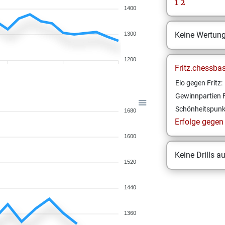
1
2
1400
Keine Wertun
1300
1200
Fritz.chessba
Elo gegen Fritz:
Gewinnpartien F
Schönheitspunk
1680
Erfolge gegen F
1600
Keine Drills a
1520
1440
1360