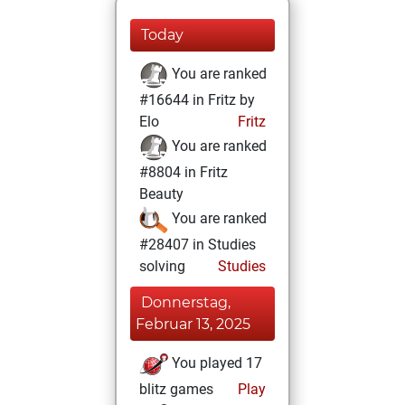
Today
You are ranked
#16644 in Fritz by
Elo
Fritz
You are ranked
#8804 in Fritz
Beauty
You are ranked
#28407 in Studies
solving
Studies
Donnerstag,
Februar 13, 2025
You played 17
blitz games
Play