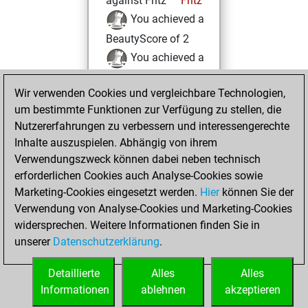
against Fritz
Fritz
You achieved a
BeautyScore of 2
You achieved a
new Elo of 1624
Wir verwenden Cookies und vergleichbare Technologien,
Donnerstag,
um bestimmte Funktionen zur Verfügung zu stellen, die
Februar 25, 2021
Nutzererfahrungen zu verbessern und interessengerechte
Inhalte auszuspielen. Abhängig von ihrem
You learned 1
Verwendungszweck können dabei neben technisch
positions
MyMoves
erforderlichen Cookies auch Analyse-Cookies sowie
Marketing-Cookies eingesetzt werden.
Hier
können Sie der
Dienstag,
Verwendung von Analyse-Cookies und Marketing-Cookies
Februar 23, 2021
widersprechen. Weitere Informationen finden Sie in
unserer
Datenschutzerklärung
.
You created
your Fritz account
Detaillierte
Alles
Alles
Fritz
Informationen
ablehnen
akzeptieren