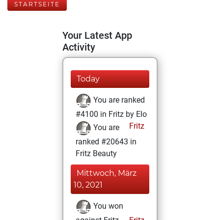
STARTSEITE
Your Latest App
Activity
Today
You are ranked
#4100 in Fritz by Elo
Fritz
You are
ranked #20643 in
Fritz Beauty
Mittwoch, März
10, 2021
You won