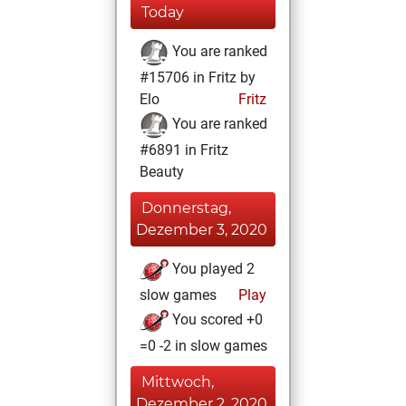
Today
You are ranked
#15706 in Fritz by
Elo
Fritz
You are ranked
#6891 in Fritz
Beauty
Donnerstag,
Dezember 3, 2020
You played 2
slow games
Play
You scored +0
=0 -2 in slow games
Mittwoch,
Dezember 2, 2020