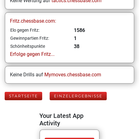
Keine Wertung auf
tactics.chessbase.com
Fritz.chessbase.com:
1586
Elo gegen Fritz:
1
Gewinnpartien Fritz:
38
Schönheitspunkte
Erfolge gegen Fritz...
Keine Drills auf
Mymoves.chessbase.com
STARTSEITE
EINZELERGEBNISSE
Your Latest App
Activity