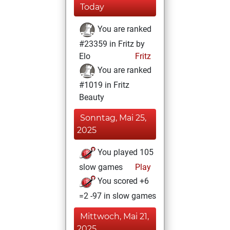
Today
You are ranked
#23359 in Fritz by
Elo
Fritz
You are ranked
#1019 in Fritz
Beauty
Sonntag, Mai 25,
2025
You played 105
slow games
Play
You scored +6
=2 -97 in slow games
Mittwoch, Mai 21,
2025