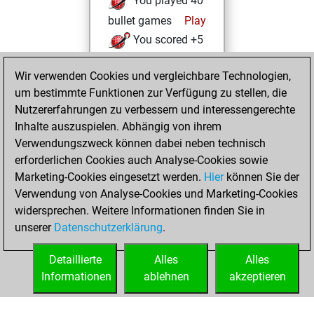
You played 40
bullet games
Play
You scored +5
=1 -34 in bullet
Wir verwenden Cookies und vergleichbare Technologien,
Samstag, August
um bestimmte Funktionen zur Verfügung zu stellen, die
26, 2023
Nutzererfahrungen zu verbessern und interessengerechte
Inhalte auszuspielen. Abhängig von ihrem
You won
Verwendungszweck können dabei neben technisch
against Fritz
Fritz
erforderlichen Cookies auch Analyse-Cookies sowie
Marketing-Cookies eingesetzt werden.
Hier
können Sie der
Montag, März 14,
Verwendung von Analyse-Cookies und Marketing-Cookies
2022
widersprechen. Weitere Informationen finden Sie in
unserer
Datenschutzerklärung
.
You created
your Fritz account
Detaillierte
Alles
Alles
Fritz
Informationen
ablehnen
akzeptieren