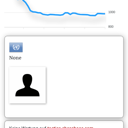
1000
800
None