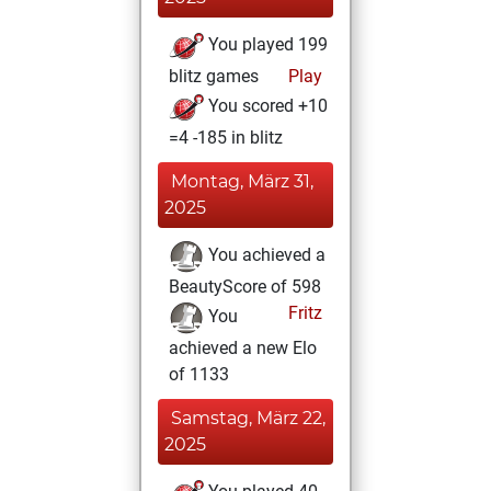
You played 199
blitz games
Play
You scored +10
=4 -185 in blitz
Montag, März 31,
2025
You achieved a
BeautyScore of 598
Fritz
You
achieved a new Elo
of 1133
Samstag, März 22,
2025