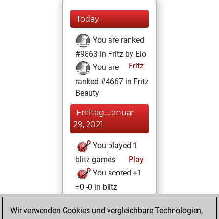
Today
You are ranked
#9863 in Fritz by Elo
Fritz
You are
ranked #4667 in Fritz
Beauty
Freitag, Januar
29, 2021
You played 1
blitz games
Play
You scored +1
=0 -0 in blitz
Sonntag, Januar
Wir verwenden Cookies und vergleichbare Technologien,
24, 2021