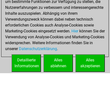
um bestimmte Funktionen zur Verfügung zu stellen, die
Nutzererfahrungen zu verbessern und interessengerechte
You won
Inhalte auszuspielen. Abhängig von ihrem
against Fritz
Fritz
Verwendungszweck können dabei neben technisch
You achieved a
erforderlichen Cookies auch Analyse-Cookies sowie
Marketing-Cookies eingesetzt werden.
BeautyScore of 67
Hier
können Sie der
Verwendung von Analyse-Cookies und Marketing-Cookies
You achieved a
widersprechen. Weitere Informationen finden Sie in
new Elo of 1599
unserer
Datenschutzerklärung
.
You created
your Fritz account
Detaillierte
Alles
Alles
Informationen
ablehnen
akzeptieren