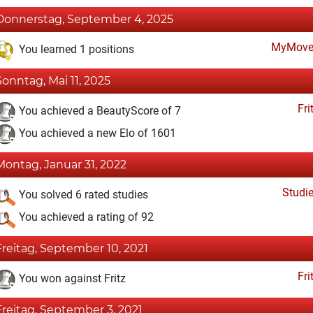
Donnerstag, September 4, 2025
MyMove
You learned 1 positions
Sonntag, Mai 11, 2025
Fri
You achieved a BeautyScore of 7
You achieved a new Elo of 1601
Montag, Januar 31, 2022
Studi
You solved 6 rated studies
You achieved a rating of 92
Freitag, September 10, 2021
Fri
You won against Fritz
Freitag, September 3, 2021