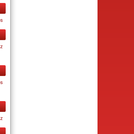
s
tz
es
tz