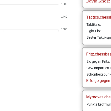
David
Knorr
1500
Tactics.chess
1440
Taktikelo:
1380
Fight Elo:
Bester Taktikspr
Fritz.chessba
Elo gegen Fritz:
Gewinnpartien F
Schönheitspunk
Erfolge gegen F
Mymoves.che
Punkte Eröffnun