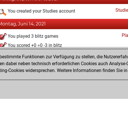
Studi
You created your Studies account
Montag, Juni 14, 2021
Pl
You played 3 blitz games
You scored +0 =0 -3 in blitz
estimmte Funktionen zur Verfügung zu stellen, die Nutzererfah
Freitag, Mai 7, 2021
 dabei neben technisch erforderlichen Cookies auch Analyse-C
Fri
ng-Cookies widersprechen. Weitere Informationen finden Sie in
You created your Fritz account