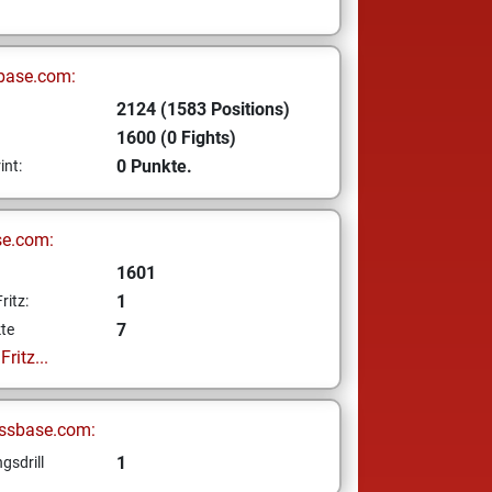
base.com:
2124 (1583 Positions)
1600 (0 Fights)
0 Punkte.
int:
se.com:
1601
1
ritz:
7
te
ritz...
ssbase.com:
1
gsdrill