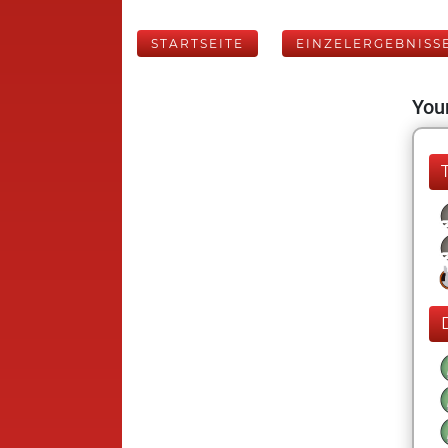
STARTSEITE
EINZELERGEBNISS
Your