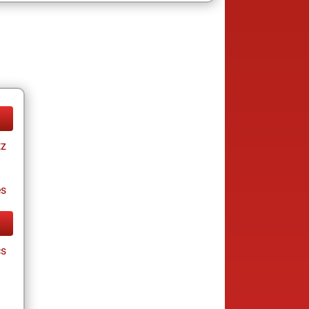
tz
es
cs