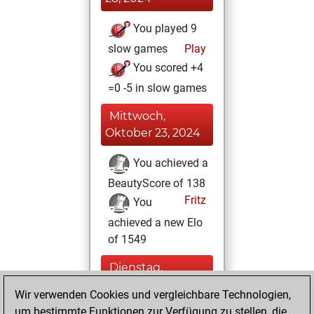
You played 9
slow games
Play
You scored +4
=0 -5 in slow games
Mittwoch,
Oktober 23, 2024
You achieved a
BeautyScore of 138
Fritz
You
achieved a new Elo
of 1549
Dienstag,
Oktober 22, 2024
Wir verwenden Cookies und vergleichbare Technologien,
um bestimmte Funktionen zur Verfügung zu stellen, die