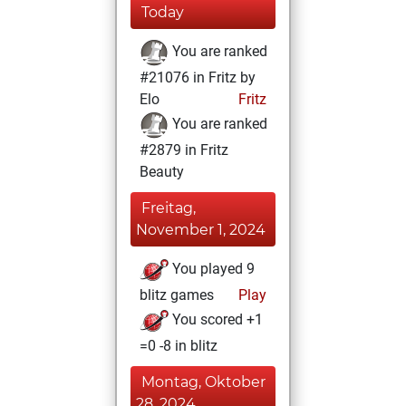
Today
You are ranked
#21076 in Fritz by
Elo
Fritz
You are ranked
#2879 in Fritz
Beauty
Freitag,
November 1, 2024
You played 9
blitz games
Play
You scored +1
=0 -8 in blitz
Montag, Oktober
28, 2024