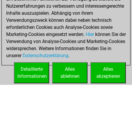
You played 1
Nutzererfahrungen zu verbessern und interessengerechte
bullet games
Play
Inhalte auszuspielen. Abhängig von ihrem
You scored +1
Verwendungszweck können dabei neben technisch
=0 -0 in bullet
erforderlichen Cookies auch Analyse-Cookies sowie
Marketing-Cookies eingesetzt werden.
Hier
können Sie der
Montag, Oktober
Verwendung von Analyse-Cookies und Marketing-Cookies
21, 2024
widersprechen. Weitere Informationen finden Sie in
unserer
Datenschutzerklärung
.
You created
your Fritz account
Detaillierte
Alles
Alles
Fritz
Informationen
ablehnen
akzeptieren