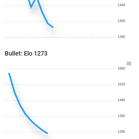
1440
1350
1260
Bullet: Elo 1273
1600
1520
1440
1360
1280