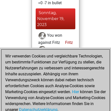
=0 -7 in bullet
Sonntag,
November 19,
2023
You won
against Fritz
Fritz
You achieved a
Wir verwenden Cookies und vergleichbare Technologien,
BeautyScore of 5
um bestimmte Funktionen zur Verfügung zu stellen, die
You achieved a
Nutzererfahrungen zu verbessern und interessengerechte
new Elo of 1610
Inhalte auszuspielen. Abhängig von ihrem
You created
Verwendungszweck können dabei neben technisch
your Studies account
erforderlichen Cookies auch Analyse-Cookies sowie
Studies
Marketing-Cookies eingesetzt werden.
Hier
können Sie der
Montag,
Verwendung von Analyse-Cookies und Marketing-Cookies
Dezember 7, 2020
widersprechen. Weitere Informationen finden Sie in
unserer
Datenschutzerklärung
.
You created