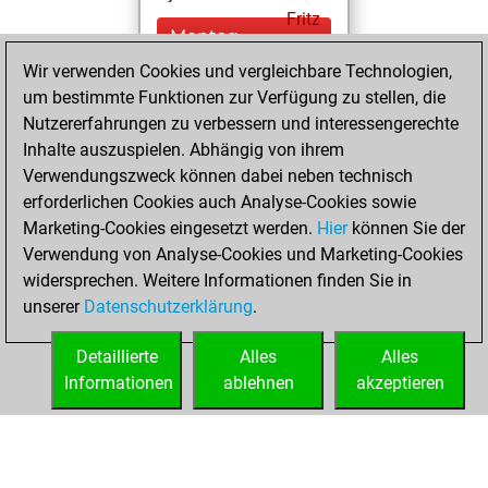
Fritz
Montag,
Juni 21, 2021
Wir verwenden Cookies und vergleichbare Technologien,
um bestimmte Funktionen zur Verfügung zu stellen, die
You created
Nutzererfahrungen zu verbessern und interessengerechte
your Studies account
Inhalte auszuspielen. Abhängig von ihrem
Studies
Verwendungszweck können dabei neben technisch
Montag,
erforderlichen Cookies auch Analyse-Cookies sowie
Februar 12, 2018
Marketing-Cookies eingesetzt werden.
Hier
können Sie der
Verwendung von Analyse-Cookies und Marketing-Cookies
You played 1
widersprechen. Weitere Informationen finden Sie in
blitz games
Play
unserer
Datenschutzerklärung
.
You scored +1
=0 -0 in blitz
Detaillierte
Alles
Alles
Informationen
ablehnen
akzeptieren