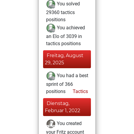
You solved
29360 tactics
positions
You achieved
an Elo of 3039 in
tactics positions
Freitag, August
29, 2025
You had a best
sprint of 366
positions
Tactics
Dienstag,
Februar 1, 2022
You created
your Fritz account