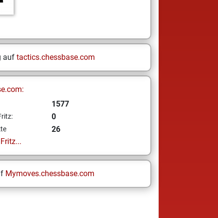
g auf
tactics.chessbase.com
se.com:
1577
0
ritz:
26
te
ritz...
uf
Mymoves.chessbase.com