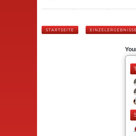
STARTSEITE
EINZELERGEBNISS
Your