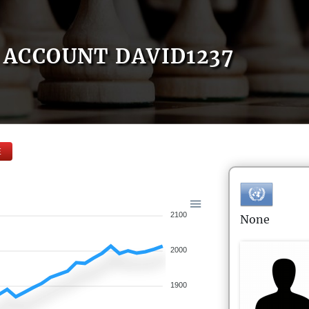
ACCOUNT DAVID1237
E
2100
None
2000
1900