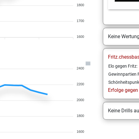
1800
1700
Keine Wertun
1600
Fritz.chessba
Elo gegen Fritz:
2400
Gewinnpartien F
Schönheitspunk
2200
Erfolge gegen F
2000
Keine Drills a
1800
1600