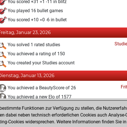
You scored +31 =1 -11 in blitz
You played 16 bullet games
You scored +10 =0 -6 in bullet
Freitag, Januar 23, 2026
Studi
You solved 1 rated studies
You achieved a rating of 150
You created your Studies account
Dienstag, Januar 13, 2026
Fri
You achieved a BeautyScore of 26
You achieved a new Elo of 1577
estimmte Funktionen zur Verfügung zu stellen, die Nutzererfah
Sonntag, Januar 11, 2026
 dabei neben technisch erforderlichen Cookies auch Analyse-C
Fri
ng-Cookies widersprechen. Weitere Informationen finden Sie in
You created your Fritz account