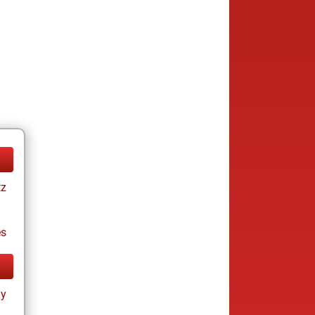
tz
es
ay