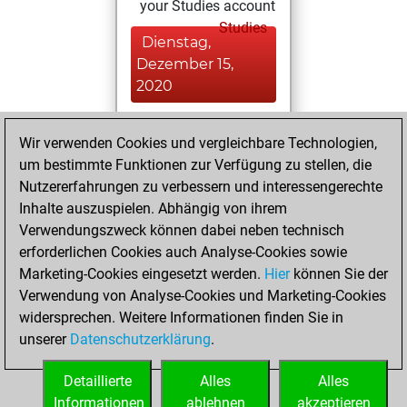
your Studies account
Studies
Dienstag,
Dezember 15,
2020
You achieved a
Wir verwenden Cookies und vergleichbare Technologien,
BeautyScore of 6
um bestimmte Funktionen zur Verfügung zu stellen, die
Fritz
You
Nutzererfahrungen zu verbessern und interessengerechte
achieved a new Elo
Inhalte auszuspielen. Abhängig von ihrem
of 1561
Verwendungszweck können dabei neben technisch
erforderlichen Cookies auch Analyse-Cookies sowie
Dienstag,
Marketing-Cookies eingesetzt werden.
Hier
können Sie der
November 24,
Verwendung von Analyse-Cookies und Marketing-Cookies
2020
widersprechen. Weitere Informationen finden Sie in
unserer
Datenschutzerklärung
.
You created
your Fritz account
Detaillierte
Alles
Alles
Fritz
Informationen
ablehnen
akzeptieren