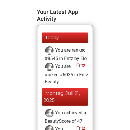
Your Latest App
Activity
Today
You are ranked
#8545 in Fritz by Elo
Fritz
You are
ranked #6035 in Fritz
Beauty
Montag, Juli 21,
2025
You achieved a
BeautyScore of 47
Fritz
You