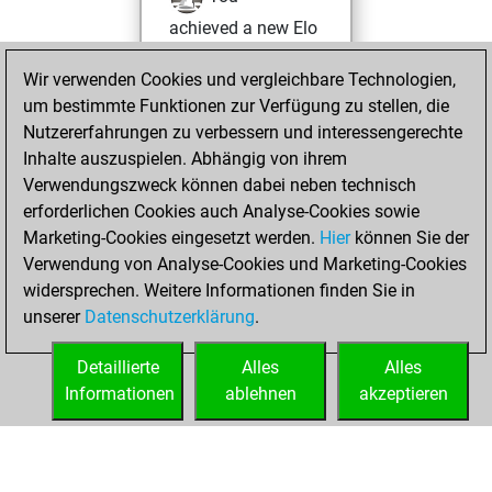
achieved a new Elo
of 1604
Wir verwenden Cookies und vergleichbare Technologien,
Montag, März 31,
um bestimmte Funktionen zur Verfügung zu stellen, die
2025
Nutzererfahrungen zu verbessern und interessengerechte
Inhalte auszuspielen. Abhängig von ihrem
You won
Verwendungszweck können dabei neben technisch
against Fritz
Fritz
erforderlichen Cookies auch Analyse-Cookies sowie
Marketing-Cookies eingesetzt werden.
Hier
können Sie der
Freitag, März 28,
Verwendung von Analyse-Cookies und Marketing-Cookies
2025
widersprechen. Weitere Informationen finden Sie in
unserer
Datenschutzerklärung
.
You created
your Fritz account
Detaillierte
Alles
Alles
Fritz
Informationen
ablehnen
akzeptieren