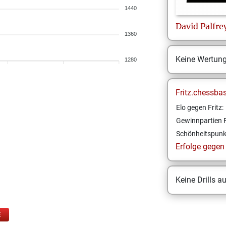
1440
David
Palfr
1360
Keine Wertun
1280
Fritz.chessba
Elo gegen Fritz:
Gewinnpartien F
Schönheitspunk
Erfolge gegen F
Keine Drills a
E