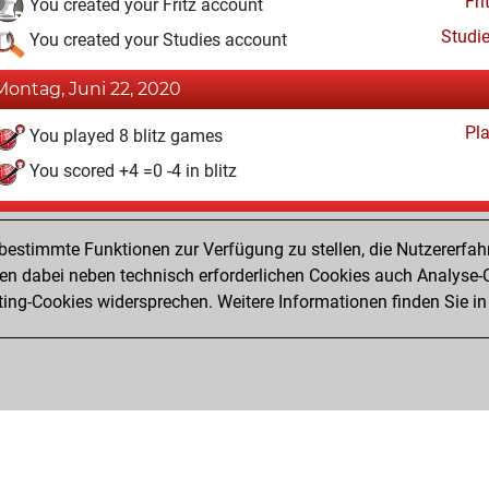
Fri
You created your Fritz account
Studi
You created your Studies account
Montag, Juni 22, 2020
Pl
You played 8 blitz games
You scored +4 =0 -4 in blitz
Samstag, Januar 26, 2019
estimmte Funktionen zur Verfügung zu stellen, die Nutzererfah
Pl
You played 2 slow games
 dabei neben technisch erforderlichen Cookies auch Analyse-C
ng-Cookies widersprechen. Weitere Informationen finden Sie in
You scored +1 =1 -0 in slow games