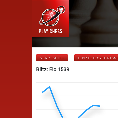
STARTSEITE
EINZELERGEBNISS
Blitz: Elo 1539