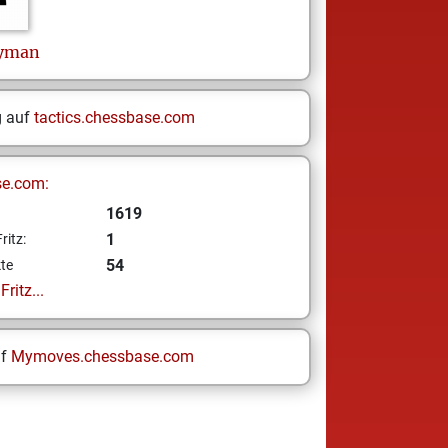
eyman
g auf
tactics.chessbase.com
se.com:
1619
1
ritz:
54
te
ritz...
uf
Mymoves.chessbase.com