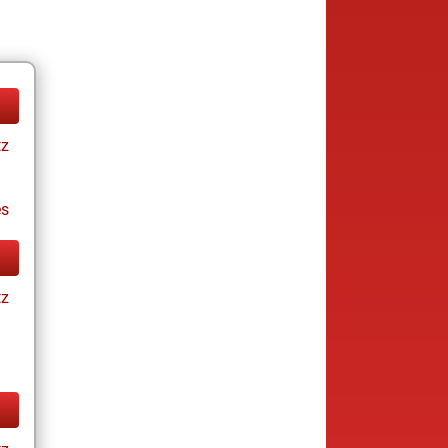
tz
es
tz