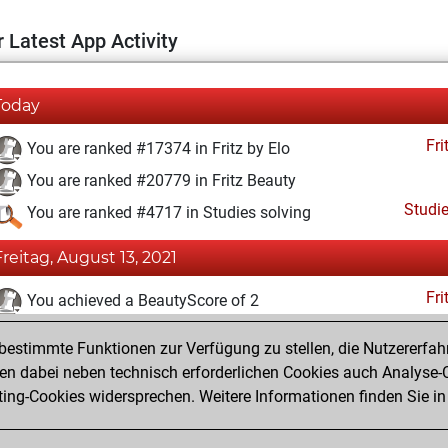
 Latest App Activity
Today
Fri
You are ranked #17374 in Fritz by Elo
You are ranked #20779 in Fritz Beauty
Studi
You are ranked #4717 in Studies solving
Freitag, August 13, 2021
Fri
You achieved a BeautyScore of 2
You achieved a new Elo of 1581
estimmte Funktionen zur Verfügung zu stellen, die Nutzererfah
You created your Fritz account
 dabei neben technisch erforderlichen Cookies auch Analyse-C
Studi
ng-Cookies widersprechen. Weitere Informationen finden Sie in
You created your Studies account