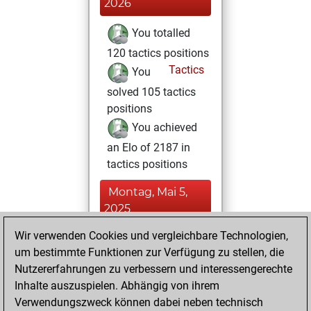
2026
You totalled
120 tactics positions
Tactics
You
solved 105 tactics
positions
You achieved
an Elo of 2187 in
tactics positions
Montag, Mai 5,
2025
Wir verwenden Cookies und vergleichbare Technologien,
You achieved a
um bestimmte Funktionen zur Verfügung zu stellen, die
BeautyScore of 1
Nutzererfahrungen zu verbessern und interessengerechte
Fritz
You
Inhalte auszuspielen. Abhängig von ihrem
achieved a new Elo
Verwendungszweck können dabei neben technisch