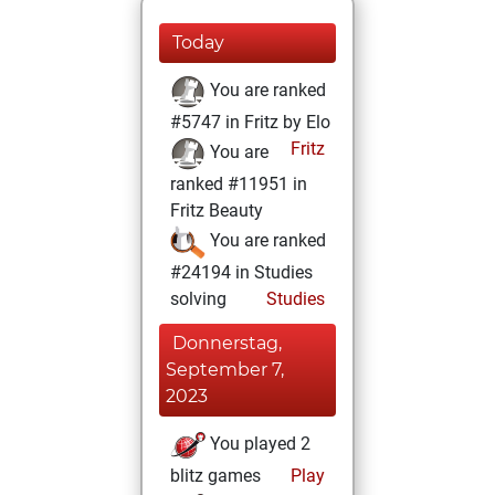
Today
You are ranked
#5747 in Fritz by Elo
Fritz
You are
ranked #11951 in
Fritz Beauty
You are ranked
#24194 in Studies
solving
Studies
Donnerstag,
September 7,
2023
You played 2
blitz games
Play