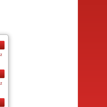
tz
tz