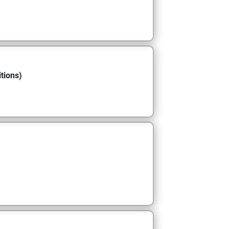
tions)