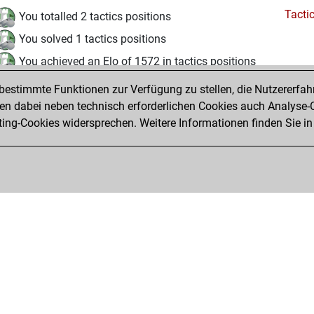
Tacti
You totalled 2 tactics positions
You solved 1 tactics positions
You achieved an Elo of 1572 in tactics positions
estimmte Funktionen zur Verfügung zu stellen, die Nutzererfah
Montag, Juli 7, 2025
 dabei neben technisch erforderlichen Cookies auch Analyse-C
Fri
ng-Cookies widersprechen. Weitere Informationen finden Sie in
You created your Fritz account