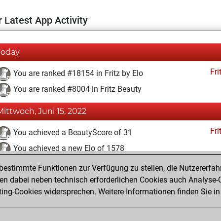
 Latest App Activity
Today
Fri
You are ranked #18154 in Fritz by Elo
You are ranked #8004 in Fritz Beauty
Mittwoch, Juni 15, 2022
Fri
You achieved a BeautyScore of 31
You achieved a new Elo of 1578
estimmte Funktionen zur Verfügung zu stellen, die Nutzererfah
Montag, Juni 13, 2022
 dabei neben technisch erforderlichen Cookies auch Analyse-C
Fri
ng-Cookies widersprechen. Weitere Informationen finden Sie in
You created your Fritz account