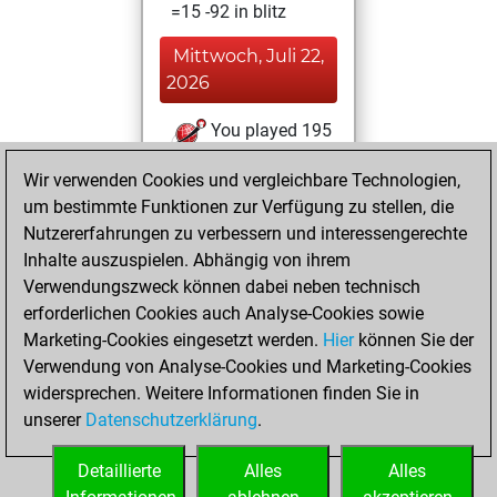
=15 -92 in blitz
Mittwoch, Juli 22,
2026
You played 195
bullet games
Play
Wir verwenden Cookies und vergleichbare Technologien,
You scored +90
um bestimmte Funktionen zur Verfügung zu stellen, die
=5 -100 in bullet
Nutzererfahrungen zu verbessern und interessengerechte
Inhalte auszuspielen. Abhängig von ihrem
Sonntag,
Verwendungszweck können dabei neben technisch
Dezember 27,
erforderlichen Cookies auch Analyse-Cookies sowie
2020
Marketing-Cookies eingesetzt werden.
Hier
können Sie der
Verwendung von Analyse-Cookies und Marketing-Cookies
You played 6
widersprechen. Weitere Informationen finden Sie in
slow games
Play
unserer
Datenschutzerklärung
.
You scored +1
=0 -5 in slow games
Detaillierte
Alles
Alles