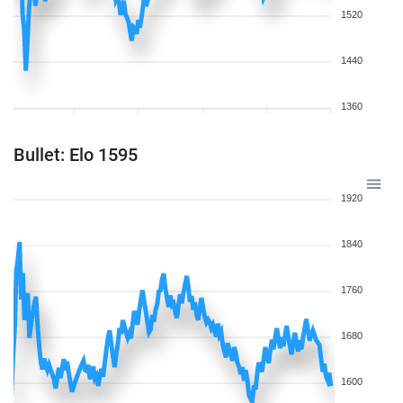
1520
1440
1360
Bullet: Elo 1595
1920
1840
1760
1680
1600