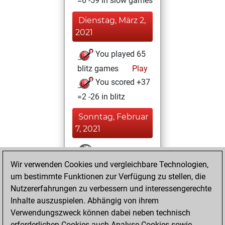
=6 -59 in slow games
Dienstag, März 2,
2021
You played 65
blitz games
Play
You scored +37
=2 -26 in blitz
Sonntag, Februar
7, 2021
You won
Wir verwenden Cookies und vergleichbare Technologien,
against Fritz
Fritz
um bestimmte Funktionen zur Verfügung zu stellen, die
You achieved a
Nutzererfahrungen zu verbessern und interessengerechte
BeautyScore of 4
Inhalte auszuspielen. Abhängig von ihrem
You achieved a
Verwendungszweck können dabei neben technisch
new Elo of 1610
erforderlichen Cookies auch Analyse-Cookies sowie