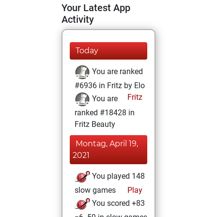
Your Latest App
Activity
Today
You are ranked
#6936 in Fritz by Elo
Fritz
You are
ranked #18428 in
Fritz Beauty
Montag, April 19,
2021
You played 148
slow games
Play
You scored +83