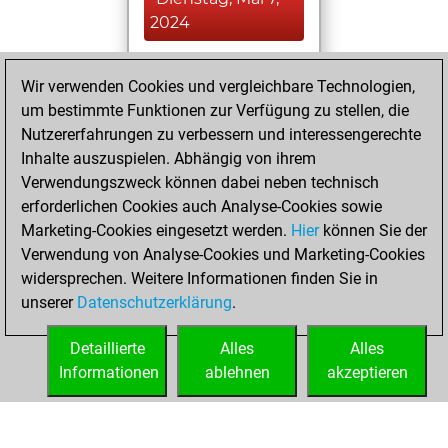
2024
You won
Wir verwenden Cookies und vergleichbare Technologien,
against Fritz
Fritz
um bestimmte Funktionen zur Verfügung zu stellen, die
You created
Nutzererfahrungen zu verbessern und interessengerechte
your Fritz account
Inhalte auszuspielen. Abhängig von ihrem
Verwendungszweck können dabei neben technisch
Freitag, Mai 3,
erforderlichen Cookies auch Analyse-Cookies sowie
2024
Marketing-Cookies eingesetzt werden.
Hier
können Sie der
Verwendung von Analyse-Cookies und Marketing-Cookies
You played 278
widersprechen. Weitere Informationen finden Sie in
blitz games
Play
unserer
Datenschutzerklärung
.
You scored +87
=1 -190 in blitz
Detaillierte
Alles
Alles
Informationen
ablehnen
akzeptieren