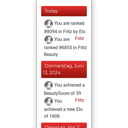
Today
You are ranked
#8094 in Fritz by Elo
Fritz
You are
ranked #6855 in Fritz
Beauty
Donnerstag, Juni
13, 2024
You achieved a
BeautyScore of 39
Fritz
You
achieved a new Elo
of 1606
Dienstag, Mai 7,