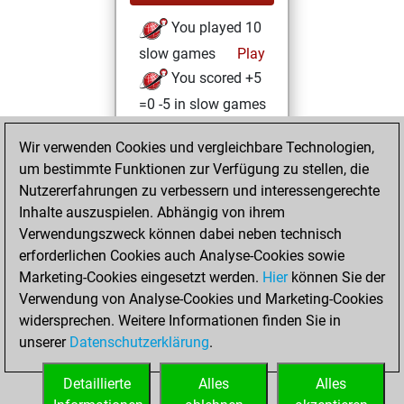
You played 10
slow games
Play
You scored +5
=0 -5 in slow games
Dienstag,
Wir verwenden Cookies und vergleichbare Technologien,
Dezember 8, 2020
um bestimmte Funktionen zur Verfügung zu stellen, die
Nutzererfahrungen zu verbessern und interessengerechte
You won
Inhalte auszuspielen. Abhängig von ihrem
against Fritz
Fritz
Verwendungszweck können dabei neben technisch
You achieved a
erforderlichen Cookies auch Analyse-Cookies sowie
Marketing-Cookies eingesetzt werden.
BeautyScore of 10
Hier
können Sie der
Verwendung von Analyse-Cookies und Marketing-Cookies
You achieved a
widersprechen. Weitere Informationen finden Sie in
new Elo of 1595
unserer
Datenschutzerklärung
.
You created
your Fritz account
Detaillierte
Alles
Alles