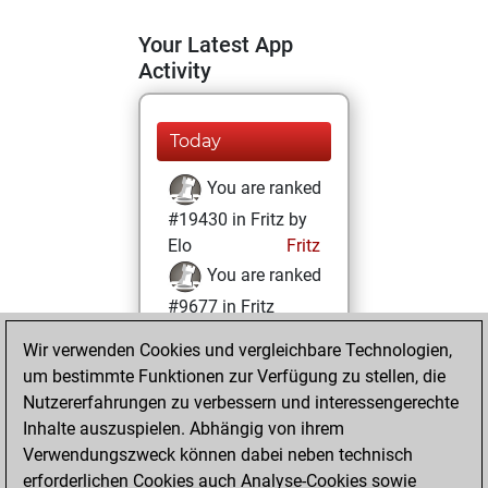
Your Latest App
Activity
Today
You are ranked
#19430 in Fritz by
Elo
Fritz
You are ranked
#9677 in Fritz
Beauty
Wir verwenden Cookies und vergleichbare Technologien,
um bestimmte Funktionen zur Verfügung zu stellen, die
Freitag, Juni 24,
Nutzererfahrungen zu verbessern und interessengerechte
2022
Inhalte auszuspielen. Abhängig von ihrem
You achieved a
Verwendungszweck können dabei neben technisch
erforderlichen Cookies auch Analyse-Cookies sowie
BeautyScore of 23