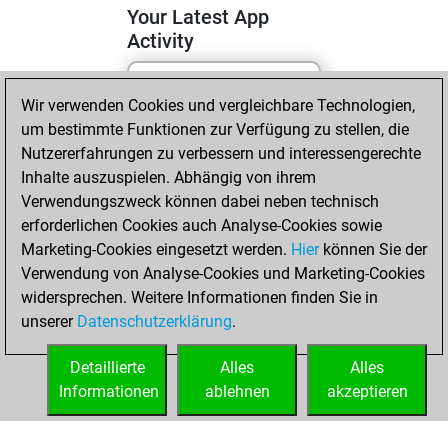
Your Latest App
Activity
Wir verwenden Cookies und vergleichbare Technologien,
Freitag, Juli 3,
um bestimmte Funktionen zur Verfügung zu stellen, die
2026
Nutzererfahrungen zu verbessern und interessengerechte
You totalled
Inhalte auszuspielen. Abhängig von ihrem
Verwendungszweck können dabei neben technisch
783 tactics positions
erforderlichen Cookies auch Analyse-Cookies sowie
Tactics
You
Marketing-Cookies eingesetzt werden.
Hier
können Sie der
solved 546 tactics
Verwendung von Analyse-Cookies und Marketing-Cookies
positions
widersprechen. Weitere Informationen finden Sie in
You achieved
unserer
Datenschutzerklärung
.
an Elo of 2220 in
tactics positions
Detaillierte
Alles
Alles
Informationen
ablehnen
akzeptieren