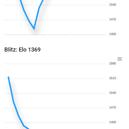
1540
1470
1400
Blitz: Elo 1369
1680
1610
1540
1470
1400