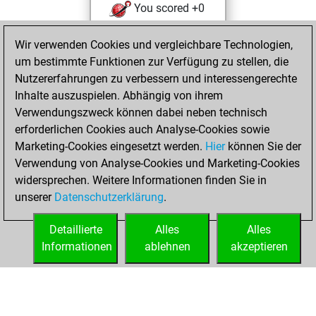
You scored +0
=0 -1 in slow games
Wir verwenden Cookies und vergleichbare Technologien,
Montag,
um bestimmte Funktionen zur Verfügung zu stellen, die
Dezember 11, 2023
Nutzererfahrungen zu verbessern und interessengerechte
Inhalte auszuspielen. Abhängig von ihrem
You created
Verwendungszweck können dabei neben technisch
your Fritz account
erforderlichen Cookies auch Analyse-Cookies sowie
Fritz
Marketing-Cookies eingesetzt werden.
Hier
können Sie der
Donnerstag,
Verwendung von Analyse-Cookies und Marketing-Cookies
Dezember 7, 2023
widersprechen. Weitere Informationen finden Sie in
unserer
Datenschutzerklärung
.
You had a best
sprint of 8 positions
Detaillierte
Alles
Alles
Tactics
Informationen
ablehnen
akzeptieren