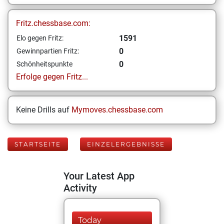
Fritz.chessbase.com:
1591
Elo gegen Fritz:
0
Gewinnpartien Fritz:
0
Schönheitspunkte
Erfolge gegen Fritz...
Keine Drills auf
Mymoves.chessbase.com
STARTSEITE
EINZELERGEBNISSE
Your Latest App
Activity
Today