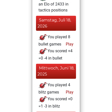
an Elo of 2433 in
tactics positions
Samstag, Juli 18,
2026
You played 8
bullet games
Play
You scored +4
=0 -4 in bullet
Mittwoch, Juni 18,
2025
You played 4
blitz games
Play
You scored +0
=1 -3 in blitz