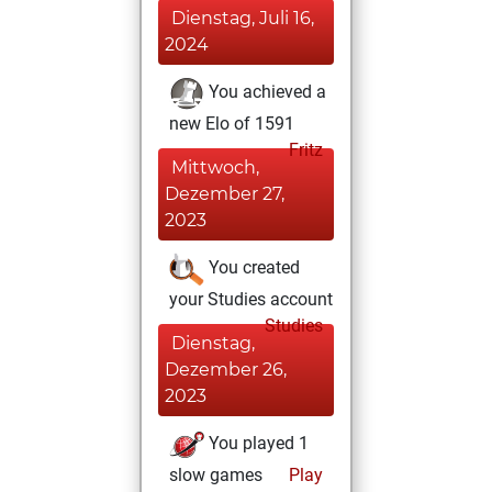
Dienstag, Juli 16,
2024
You achieved a
new Elo of 1591
Fritz
Mittwoch,
Dezember 27,
2023
You created
your Studies account
Studies
Dienstag,
Dezember 26,
2023
You played 1
slow games
Play