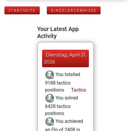
STARTSEITE
EINZELERGEBNISSE
Your Latest App
Activity
Dienstag, April 21,
2026
You totalled
9188 tactics
positions
Tactics
You solved
6428 tactics
positions
You achieved
an Elo of 2408 in