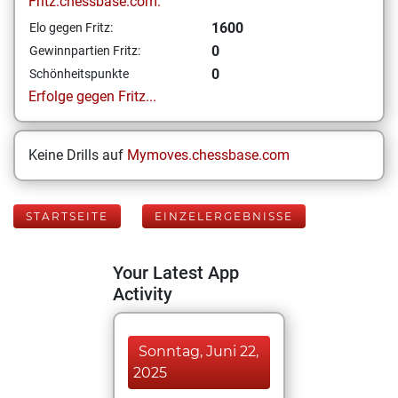
Fritz.chessbase.com:
1600
Elo gegen Fritz:
0
Gewinnpartien Fritz:
0
Schönheitspunkte
Erfolge gegen Fritz...
Keine Drills auf
Mymoves.chessbase.com
STARTSEITE
EINZELERGEBNISSE
Your Latest App
Activity
Sonntag, Juni 22,
2025