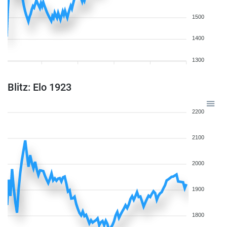
1500
1400
1300
Blitz: Elo 1923
2200
2100
2000
1900
1800