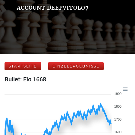
ACCOUNT DEEPVITOLO7
STARTSEITE
EINZELERGEBNISSE
Bullet: Elo 1668
1900
1800
1700
1600