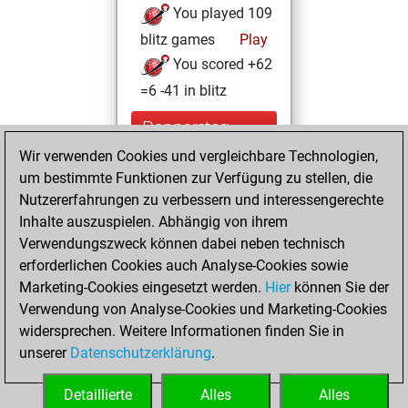
You played 109
blitz games
Play
You scored +62
=6 -41 in blitz
Donnerstag,
Januar 9, 2025
Wir verwenden Cookies und vergleichbare Technologien,
um bestimmte Funktionen zur Verfügung zu stellen, die
You created
Nutzererfahrungen zu verbessern und interessengerechte
your Fritz account
Inhalte auszuspielen. Abhängig von ihrem
Fritz
Verwendungszweck können dabei neben technisch
Mittwoch,
erforderlichen Cookies auch Analyse-Cookies sowie
Dezember 11, 2019
Marketing-Cookies eingesetzt werden.
Hier
können Sie der
Verwendung von Analyse-Cookies und Marketing-Cookies
You played 157
widersprechen. Weitere Informationen finden Sie in
bullet games
Play
unserer
Datenschutzerklärung
.
You scored +67
=2 -88 in bullet
Detaillierte
Alles
Alles