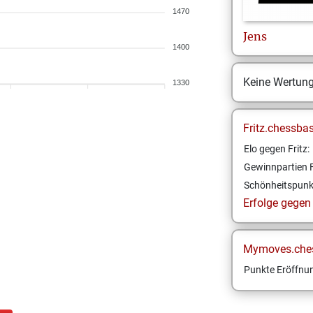
1470
Jens
1400
Keine Wertun
1330
Fritz.chessba
Elo gegen Fritz:
Gewinnpartien F
Schönheitspunk
Erfolge gegen F
Mymoves.che
Punkte Eröffnun