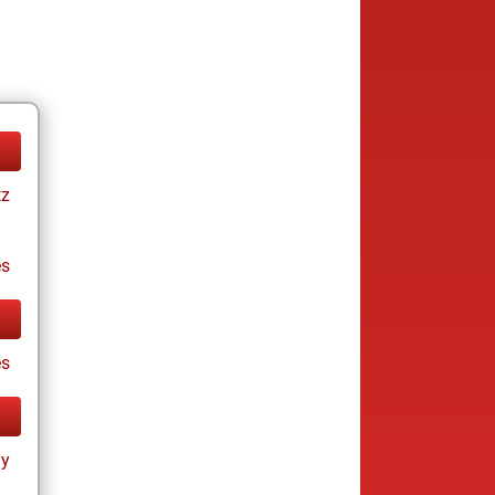
tz
es
s
ay