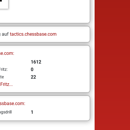
g auf
tactics.chessbase.com
se.com:
1612
0
ritz:
22
te
ritz...
ssbase.com:
1
gsdrill