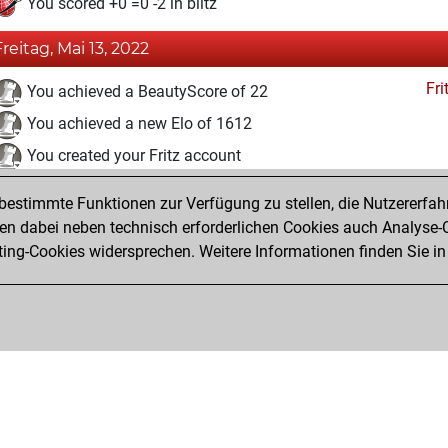
You scored +0 =0 -2 in blitz
Freitag, Mai 13, 2022
Fri
You achieved a BeautyScore of 22
You achieved a new Elo of 1612
You created your Fritz account
Studi
You solved 15 rated studies
estimmte Funktionen zur Verfügung zu stellen, die Nutzererfah
You achieved a rating of 236
 dabei neben technisch erforderlichen Cookies auch Analyse-C
ng-Cookies widersprechen. Weitere Informationen finden Sie in
You created your Studies account