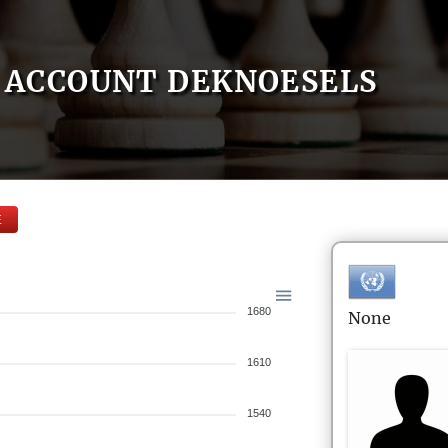
ACCOUNT DEKNOESELS
E
1680
None
1610
1540