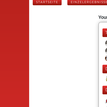
STARTSEITE
EINZELERGEBNISS
Your