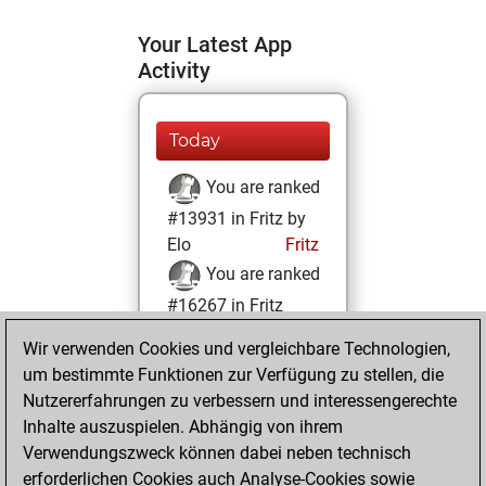
Your Latest App
Activity
Today
You are ranked
#13931 in Fritz by
Elo
Fritz
You are ranked
#16267 in Fritz
Beauty
Wir verwenden Cookies und vergleichbare Technologien,
um bestimmte Funktionen zur Verfügung zu stellen, die
Dienstag,
Nutzererfahrungen zu verbessern und interessengerechte
Februar 23, 2021
Inhalte auszuspielen. Abhängig von ihrem
You achieved a
Verwendungszweck können dabei neben technisch
erforderlichen Cookies auch Analyse-Cookies sowie
BeautyScore of 7