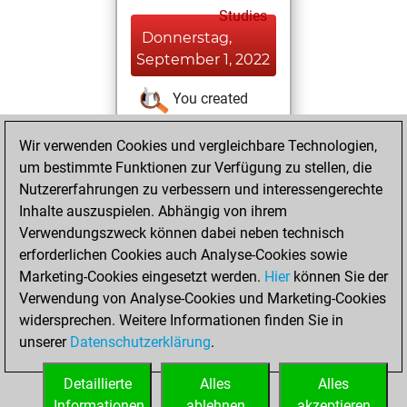
Studies
Donnerstag,
September 1, 2022
You created
your Studies account
Wir verwenden Cookies und vergleichbare Technologien,
Studies
Samstag,
um bestimmte Funktionen zur Verfügung zu stellen, die
April 9, 2022
Nutzererfahrungen zu verbessern und interessengerechte
Inhalte auszuspielen. Abhängig von ihrem
You had a best
Verwendungszweck können dabei neben technisch
sprint of 45 positions
erforderlichen Cookies auch Analyse-Cookies sowie
Tactics
Marketing-Cookies eingesetzt werden.
Hier
können Sie der
Sonntag,
Verwendung von Analyse-Cookies und Marketing-Cookies
April 25, 2021
widersprechen. Weitere Informationen finden Sie in
unserer
Datenschutzerklärung
.
You created
your Fritz account
Detaillierte
Alles
Alles
Fritz
Informationen
ablehnen
akzeptieren