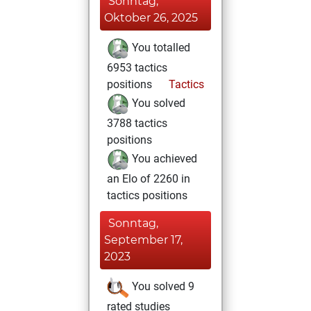
Sonntag,
Oktober 26, 2025
You totalled
6953 tactics
positions
Tactics
You solved
3788 tactics
positions
You achieved
an Elo of 2260 in
tactics positions
Sonntag,
September 17,
2023
You solved 9
rated studies