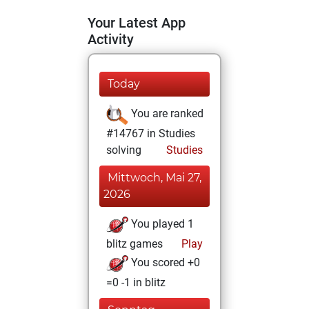
Your Latest App
Activity
Today
You are ranked
#14767 in Studies
solving
Studies
Mittwoch, Mai 27,
2026
You played 1
blitz games
Play
You scored +0
=0 -1 in blitz