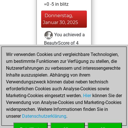
=0 -5 in blitz
Donnerstag,
Januar 30, 2025
You achieved a
BeautyScore of 4
Fritz
You
Wir verwenden Cookies und vergleichbare Technologien,
achieved a new Elo
um bestimmte Funktionen zur Verfügung zu stellen, die
of 1591
Nutzererfahrungen zu verbessern und interessengerechte
Inhalte auszuspielen. Abhängig von ihrem
Mittwoch, Januar
Verwendungszweck können dabei neben technisch
29, 2025
erforderlichen Cookies auch Analyse-Cookies sowie
Marketing-Cookies eingesetzt werden.
Hier
können Sie der
You created
Verwendung von Analyse-Cookies und Marketing-Cookies
your Fritz account
widersprechen. Weitere Informationen finden Sie in
Fritz
You
unserer
Datenschutzerklärung
.
created your Studies
account
Studies