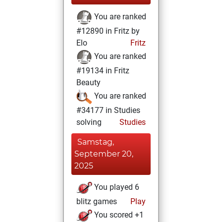
You are ranked
#12890 in Fritz by
Elo
Fritz
You are ranked
#19134 in Fritz
Beauty
You are ranked
#34177 in Studies
solving
Studies
Samstag,
September 20,
2025
You played 6
blitz games
Play
You scored +1