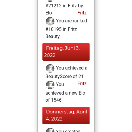
#21212 in Fritz by
Elo
Fritz
You are ranked
#10195 in Fritz
Beauty
Freitag, Juni 3,
2022
You achieved a
BeautyScore of 21
Fritz
You
achieved a new Elo
of 1546
Donnerstag, April
14, 2022
You created