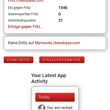
Fritz.chessbase.com:
1546
Elo gegen Fritz:
0
Gewinnpartien Fritz:
21
Schönheitspunkte
Erfolge gegen Fritz...
Keine Drills auf
Mymoves.chessbase.com
STARTSEITE
EINZELERGEBNISSE
Your Latest App
Activity
Today
You are ranked