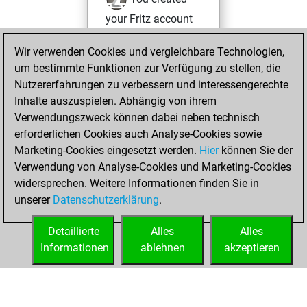
your Fritz account
Fritz
Mittwoch,
Wir verwenden Cookies und vergleichbare Technologien,
März 9, 2022
um bestimmte Funktionen zur Verfügung zu stellen, die
Nutzererfahrungen zu verbessern und interessengerechte
You played 6
Inhalte auszuspielen. Abhängig von ihrem
blitz games
Play
Verwendungszweck können dabei neben technisch
You scored +0
erforderlichen Cookies auch Analyse-Cookies sowie
Marketing-Cookies eingesetzt werden.
=0 -6 in blitz
Hier
können Sie der
Verwendung von Analyse-Cookies und Marketing-Cookies
You played 1
widersprechen. Weitere Informationen finden Sie in
bullet games
unserer
Datenschutzerklärung
.
You scored +0
=0 -1 in bullet
Detaillierte
Alles
Alles
Informationen
ablehnen
akzeptieren