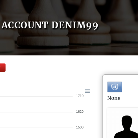
ACCOUNT DENIM99
E
1710
None
1620
1530