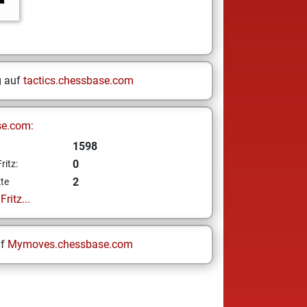
g auf
tactics.chessbase.com
se.com:
1598
0
ritz:
2
te
ritz...
uf
Mymoves.chessbase.com