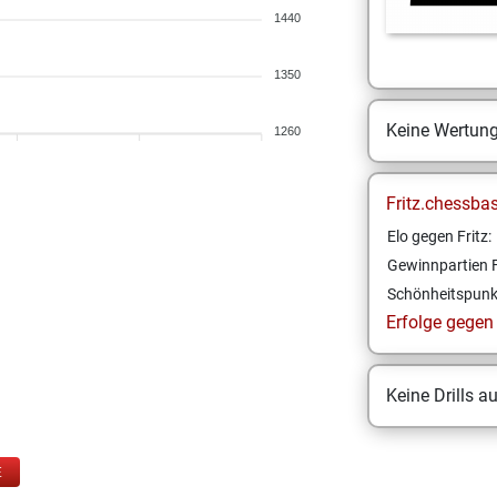
1440
1350
Keine Wertun
1260
Fritz.chessba
Elo gegen Fritz:
Gewinnpartien F
Schönheitspunk
Erfolge gegen F
Keine Drills a
E