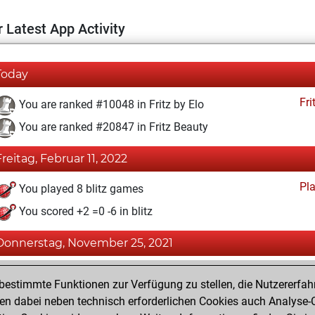
 Latest App Activity
Today
Fri
You are ranked #10048 in Fritz by Elo
You are ranked #20847 in Fritz Beauty
Freitag, Februar 11, 2022
Pl
You played 8 blitz games
You scored +2 =0 -6 in blitz
Donnerstag, November 25, 2021
Fri
You achieved a BeautyScore of 2
estimmte Funktionen zur Verfügung zu stellen, die Nutzererfah
You achieved a new Elo of 1598
 dabei neben technisch erforderlichen Cookies auch Analyse-C